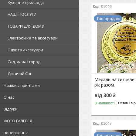
Кухонне приладдя
01046
НАШІ ПОСЛУГИ
Топ продаж
ТОВАРИ ДЛЯ ДОМУ
Електроніка та аксесуари
Одяг та аксесуари
Сад, дача і город
Дитячий Світ
Медаль на ситцеве в
рік разом.
Чашки с принтами
від 300 ₴
О нас
В наявності
Оптом і в р
Відгуки
ФОТО ГАЛЕРЕЯ
01047
повернення
Топ продаж