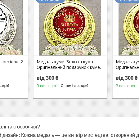
 весілля. 2
Медаль куме. Золота кума.
Медаль кум
Оригінальний подарунок куме.
Оригінальн
від 300 ₴
від 300 ₴
В наявності
В наявності
оздріб
Оптом і в роздріб
лі такі особливі?
й дизайн: Кожна медаль — це витвір мистецтва, створений 