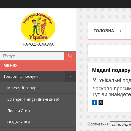
ГОЛОВНА
НАРОДНА ЛАВКА
Медалі подару
Товари та послуги
🏅 Унікальні по
Minecraft товары
Ласкаво просим
Тут ви знайдете
Stranger Things (Дивні дива)
Лило и Стич
ПОДАРУНКИ