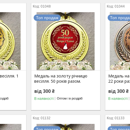
01048
01044
Топ продаж
Топ прод
есілля. 1
Медаль на золоту річницю
Медаль на 
весілля. 50 років разом.
22 роки ра
від 300 ₴
від 300 ₴
В наявності
В наявності
оздріб
Оптом і в роздріб
01132
01133
Топ продаж
Топ прод