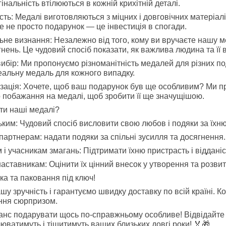
інальність втілюються в кожній крихітній деталі.
ість: Медалі виготовляються з міцних і довговічних матеріал
Це не просто подарунок — це інвестиція в спогади.
ьне визнання: Незалежно від того, кому ви вручаєте нашу 
нень. Це чудовий спосіб показати, як важлива людина та її вн
ибір: Ми пропонуємо різноманітність медалей для різних под
еальну медаль для кожного випадку.
зація: Хочете, щоб ваш подарунок був ще особливим? Ми пр
о побажання на медалі, щоб зробити її ще значущішою.
ти наші медалі?
зьким: Чудовий спосіб висловити свою любов і подяки за їхню
партнерам: надати подяки за спільні зусилля та досягнення.
і учасникам змагань: Підтримати їхню пристрасть і відданіс
наставникам: Оцінити їх цінний внесок у утворення та розвит
ка та паковання під ключ!
у зручність і гарантуємо швидку доставку по всій країні. К
ння сюрпризом.
анс подарувати щось по-справжньому особливе! Відвідайте на
люватимуть і тішитимуть ваших близьких довгі роки! 🏅🎁