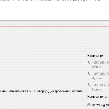
+380 (63) 2
Ирина
+380 (96) 2
Адмін
+380 (93) 9
Ирина
кий, Измаильская 56, Білгород-Дністровський, Україна
setov.v@gm