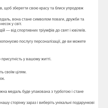
ів, щоб зберегти свою красу та блиск упродовж
медаль, вона стане символом поваги, дружби та
есок у світ.
ій — від спортивних тріумфів до свят і ювілеїв.
опонуємо послугу персоналізації, де ви можете
 присутність у вашому житті.
ть своїм цілям.
ок.
ожна медаль буде упакована з турботою і стане
шу сторінку зараз і виберіть унікальні подарункові