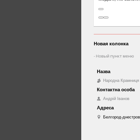
Новая колонка
Новый пункт меню
Народна Крамниця
Андрій Іванов
Белгород-днестровс