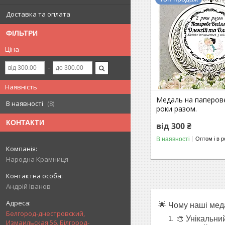
Доставка та оплата
ФІЛЬТРИ
Ціна
Наявність
Медаль на паперове
В наявності
8
роки разом.
КОНТАКТИ
від 300 ₴
В наявності
Оптом і в р
Народна Крамниця
Андрій Іванов
🌟 Чому наші меда
Белгород-днестровский,
🎨 Унікальни
Измаильская 56, Білгород-