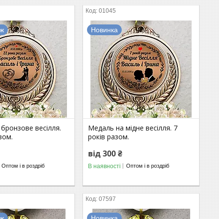
01045
аж
Новинка
бронзове весілля.
Медаль на мідне весілля. 7
зом.
років разом.
від 300 ₴
В наявності
Оптом і в роздріб
Оптом і в роздріб
07597
аж
Новинка