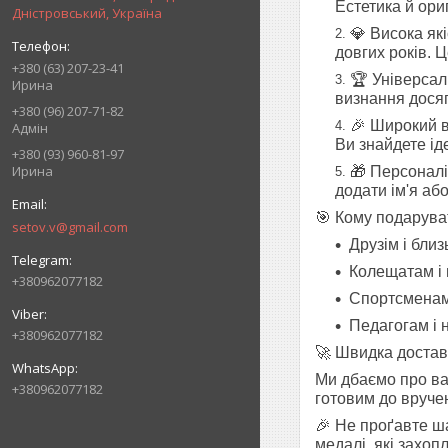
Естетика й ориг
Дністровський, Україна
💎 Висока як
довгих років. 
+380 (63) 207-23-41
🏆 Універсал
Ирина
визнання досяг
+380 (96) 207-71-82
🎉 Широкий в
Адмін
Ви знайдете ід
+380 (93) 960-81-97
Ирина
🎁 Персоналі
додати ім'я аб
🎯 Кому подарува
setov.v@gmail.com
Друзім і бли
Колещатам і 
+380962077182
Спортсменам 
Педагогам і 
+380962077182
🚀 Швидка достав
Ми дбаємо про ваш
+380962077182
готовим до вруче
🎉 Не проґавте ш
медалі, які захоп